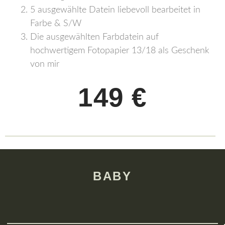
5 ausgewählte Datein liebevoll bearbeitet in
Farbe & S/W
Die ausgewählten Farbdatein auf
hochwertigem Fotopapier 13/18 als Geschenk
von mir
149 €
BABY