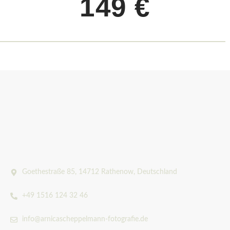
149 €
Goethestraße 85, 14712 Rathenow, Deutschland
+49 1516 124 32 46
info@arnicascheppelmann-fotografie.de