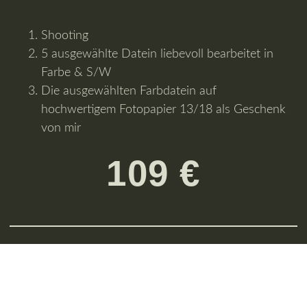
Shooting
5 ausgewählte Datein liebevoll bearbeitet in
Farbe & S/W
Die ausgewählten Farbdatein auf
hochwertigem Fotopapier 13/18 als Geschenk
von mir
109 €